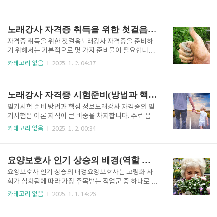
수를 늘리거나 그룹 레슨을 병행하면 더 높은 수익을 기
기 모두 포함되기 때문에, 이를 효과적으로 대비할 수
대할 수 있습니다.또한, 학원 강사로 활동할 경우, 안정
있는 교재를 사용하는 것이 중요합니다.먼저, 필기시험
적인 고정 수입을 얻을 수 있다는 장점이 있습니다. 학
대비를 위해 추천되는 교재로는 ‘노래 지도 이론서’와
노래강사 자격증 취득을 위한 첫걸음(스킬훈련, 취득자의 경험담)
원에서는 보통..
‘음악 기초 이론서’가 있습니다. 이 교재들은 발성법, 음
정 이해, 리듬 분석, 그리고 음악 이론의 기본 구조를 체
자격증 취득을 위한 첫걸음노래강사 자격증을 준비하
계적으로 설명합니다. 특히, 노래강사 자격증 필기시험
기 위해서는 기본적으로 몇 가지 준비물이 필요합니다.
에서 자주 출제되는 음악 용어와 악보 읽기 관련 내용을
우선 가장 중요한 것은 공식 교재와 학습 자료입니다.
카테고리 없음
2025. 1. 2. 04:37
상세히 다루고 있어 초보자도 쉽게 학습할 수 있습니다.
자격증 과정에서는 음악 이론과 실기 평가가 모두 포함
또한, 필기시험에서 고득점을 목표로 한다면, 기출문제
되기 때문에, 이에 적합한 교재를 준비하는 것이 중요합
를 분석한 교재를 활용하는 것이 좋습니다. ‘노래강사
니다.노래강사 자격증을 준비하는 대부분의 사람들이
노래강사 자격증 시험준비(방법과 핵심정보, 연습팁, 전략)
자격증 기출문제집..
사용하는 교재로는 "노래 지도 이론서"와 "발성법 실습
가이드" 등이 있습니다. 이 교재들은 자격증 시험에서
필기시험 준비 방법과 핵심 정보노래강사 자격증의 필
자주 등장하는 주제와 질문을 다루며, 기초적인 이론뿐
기시험은 이론 지식이 큰 비중을 차지합니다. 주로 음악
만 아니라 응용문제까지 대비할 수 있도록 구성되어 있
이론, 발성 기법, 음정과 리듬 등에 대한 이해도를 평가
카테고리 없음
2025. 1. 2. 00:34
습니다. 추가로, 필기시험 대비를 위해 음악 이론 강의
하는 문제들이 출제됩니다. 이를 대비하기 위해 공식 교
나 노래 강사 자격증 온라인 강의를 수강하는 것도 추천
재나 추천 학습 자료를 활용하는 것이 중요합니다.시험
됩니다.실기 준비를 위해서는 녹음 장비나 카메라도 필
대비 첫 번째 단계는 시험 과목별로 필요한 핵심 이론을
요양보호사 인기 상승의 배경(역할 변화, 안정성의 장점)
수입니다. 시험 준비 과정에서..
철저히 학습하는 것입니다. 예를 들어, 발성의 원리에
대한 질문이 출제되었을 때 기본적인 해부학적 지식과
요양보호사 인기 상승의 배경요양보호사는 고령화 사
음성학적 설명을 할 수 있어야 합니다. 또한, 악보를 읽
회가 심화됨에 따라 가장 주목받는 직업군 중 하나로 자
는 능력과 간단한 편곡 지식이 요구될 수 있으므로, 이
리 잡고 있습니다. 한국은 2024년 현재 초고령 사회로
카테고리 없음
2025. 1. 1. 14:26
부분에 대한 추가 연습도 필요합니다.효율적인 학습 전
접어들었으며, 노인 인구가 전체 인구의 20%를 넘어섰
략으로는 기출문제 풀이가 가장 효과적입니다. 최근 몇
습니다. 이러한 인구구조 변화는 노인을 돌보는 요양보