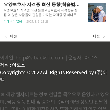
년간 자격증 시험에서 반복적으로 등장한 주제를 분석
호사의 수요를 폭발적으로 증가시키고 있습니다. 특히,
요양보호사 자격증 최신 동향(학습법, 취득 후 혜택)
하고, 시험의 난..
고령화의 가속화와 함께 가족 내 돌봄 역할이 감소하고,
전문적인 돌봄이 요구되는 상황이 많아지면서 요양보
요양보호사 자격증 최신 동향요양보호사 자격증은 점
호사의 필요성이 더욱 강조되고 있습니다.고령화와 요
점 더 많은 사람들이 관심을 가지는 자격증 중 하나로
양보호사의 역할 변화고령화는 단순히 노인 인구가 증
자리 잡고 있습니다. 2024년에는 고령화가 더욱 가속
카테고리 없음
2025. 1. 1. 11:23
가하는 현상을 넘어, 가족 구조와 생활 방식의 변화를
화됨에 따라 요양보호사의 역할과 필요성이 크게 강조
동반하고 있습니다. 과거에는 노인을 가족이 돌보는 것
되고 있습니다. 특히, 한국에서는 베이비붐 세대가 본격
이 일반적이었지만, 현재는 핵가족화와 여성의 사회 진
적으로 노년기에 접어들며 요양보호사의 수요가 폭발
이전
다음
출 증가로 인해 가족 내 돌봄 기..
적으로 증가하고 있는 상황입니다.정부에서도 이러한
흐름에 발맞춰 요양보호사 자격증 관련 정책을 적극적
으로 추진하고 있습니다. 대표적으로 자격증 취득 과정
을 효율화하기 위해 시험의 난이도를 적절히 조정하고,
이메일: help@abaeksite.com | 운영자 : 아로스
교육 과정을 보다 실무 중심으로 개편하는 방향으로 나
아가고 있습니다. 또한, 취업 지원을 위해 지역별 장기
제작 : 아로스
요양기관과 협력하여 자격증 소지자들의 취업률을 높
이려는 움직임도 활발합니다.요양보호사 자격증 ..
Copyrights © 2022 All Rights Reserved by (주)아
백.
※ 해당 웹사이트는 정보 전달을 목적으로 운영하고 있으
며, 금융 상품 판매 및 중개의 목적이 아닌 정보만 전달합
니다. 또한, 어떠한 지적재산권 또한 침해하지 않고 있음