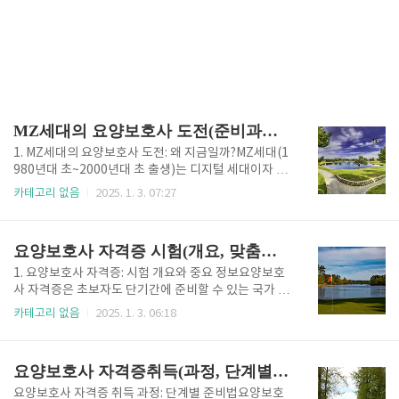
MZ세대의 요양보호사 도전(준비과정, 트렌드 및 전망)
1. MZ세대의 요양보호사 도전: 왜 지금일까?MZ세대(1
980년대 초~2000년대 초 출생)는 디지털 세대이자 변
화에 민감한 세대로, 사회적 가치를 중요하게 여기는 특
카테고리 없음
2025. 1. 3. 07:27
징이 있습니다. 이들이 요양보호사로 관심을 가지는 이
유는 크게 세 가지로 나뉩니다.고령화 사회에서의 높은
수요: 안정적이고 지속 가능한 직업을 찾는 MZ세대에
요양보호사 자격증 시험(개요, 맞춤전략, 전망)
게 요양보호사는 매력적인 선택지입니다.사회적 기여
와 보람: 노인들의 삶의 질을 향상시키며, 가족들에게
1. 요양보호사 자격증: 시험 개요와 중요 정보요양보호
도움을 제공하는 역할은 큰 보람을 안겨줍니다.유연한
사 자격증은 초보자도 단기간에 준비할 수 있는 국가 자
근무 환경: 풀타임뿐 아니라 파트타임으로도 근무가 가
격증으로, 실질적인 현장 능력을 평가하는 것이 특징입
카테고리 없음
2025. 1. 3. 06:18
능하며, 시간제 근무로 본인의 라이프스타일에 맞게 일
니다. 시험은 크게 필기와 실기로 나뉘며, 각각의 성격
할 수 있습니다.2. MZ세대를 위한 추천 준비 과정MZ세
에 따라 다른 준비 전략이 요구됩니다.필기시험은 총 3
대는 학습 및 정보 습득 방식에서 디지털 활용 능력이
5문항의 객관식으로 구성되며, 주요 내용은 다음과 같
요양보호사 자격증취득(과정, 단계별 준비, 예산, 미래전망)
뛰어나다는 특징이 ..
습니다.요양보호사의 직업적 역할과 기본 윤리응급처
치 및 노인 관련 질병 관리요양보호 관련 법규 및 제도
요양보호사 자격증 취득 과정: 단계별 준비법요양보호