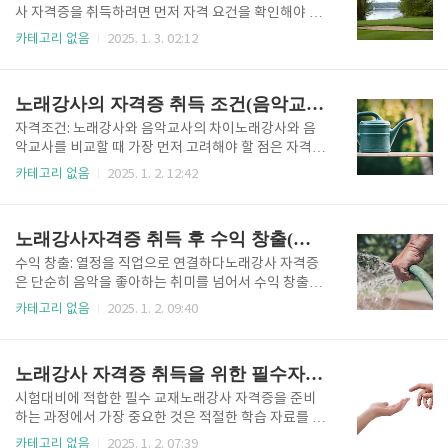
실기시험은 실무 중심으로 이루어지며, 현장에서 요구
사 자격증을 취득하려면 먼저 자격 요건을 확인해야 합
되는 다양한 기술을 테스트합니다. 주요 시험 항목으로
니다. 만 18세 이상이면 누구나 도전할 수 있지만, 자격
카테고리 없음
2025. 1. 3. 02:12
는 다음과 같은 작업이 포함됩니다.휠체어 이동 보조침
증 취득 전에는 반드시 지정된 교육기관에서 교육을 이
대에서의 체위 변경 및 자세 교정식사 보조와 개인 위생
수해야 합니다. 교육 과정은 총 240시간으로 구성되며,
관리2. 단기 합격을 위한 맞춤 전략단기간 안에 요양보
이론, 실기, 그리고 현장실습으로 나뉩니다. 이론 수업
노래강사의 자격증 취득 조건(음악교사 차이, 가능성과 안정성, 체계성)
호사 자격증을 취득하려면 체계..
은 요양보호사의 기본 역할과 법적 지식, 실습에서는 응
급처치, 신체 활동 보조 등 실무에 필요한 기술을 배웁
자격조건: 노래강사와 음악교사의 차이노래강사와 음
니다. 마지막으로 현장실습에서는 요양시설이나 가정
악교사를 비교할 때 가장 먼저 고려해야 할 점은 자격조
에서 실제 업무를 경험하며 현장에서의 적응력을 높입
건입니다. 두 직업 모두 음악을 가르치는 공통점을 가지
카테고리 없음
2025. 1. 2. 12:42
니다.교육 과정 이수 후에는 필기시험과 실기시험을 통
고 있지만, 필요한 자격증과 조건은 다소 다릅니다.노래
과해야 합니다. 필기시험은 객관식 문제로 구성되며, 실
강사가 되기 위해 필요한 주요 자격은 노래강사 자격증
기시험에서는 실제 요양보호 기술을 심사받습니다. 요
입니다. 이 자격증은 비교적 단기간에 취득이 가능하며,
노래강사자격증 취득 후 수익 창출(직업, 전문성, 미래)
양보호사 시험은 1년에 4회 ..
필기시험과 실기시험을 통과하면 누구나 취득할 수 있
습니다. 노래강사는 주로 노래 지도에 특화된 지식과 실
수익 창출: 열정을 직업으로 연결하다노래강사 자격증
력을 요구하며, 발성법, 음정 및 리듬 지도와 같은 실질
은 단순히 음악을 좋아하는 취미를 넘어서 수익 창출의
적인 강의 능력이 중요합니다.반면, 음악교사는 초·중·
수단으로 변환할 수 있는 강력한 도구입니다. 특히, 음
카테고리 없음
2025. 1. 2. 09:40
고등학교에서 학생들에게 음악을 가르치는 교사로, 정
악과 노래를 사랑하는 사람들이 자신의 열정을 활용하
식 교사 자격증이 필요합니다. 음악교사가 되려면 사범
여 경제적 안정까지 얻을 수 있는 기회를 제공합니다.노
대학이나 교육대학에서 음악교육을 전공하고, 교원자
래강사로 활동하면 일반적으로 개인 레슨, 학원 강사,
노래강사 자격증 취득을 위한 필수자료(필수교제,활용자료, 트렌드)
격증을 취득해야 합니다. 이 과정..
혹은 온라인 레슨 강사로 일을 시작할 수 있습니다. 개
인 레슨의 경우 시간당 평균 5만 원에서 10만 원까지 수
시험대비에 적합한 필수 교재노래강사 자격증을 준비
익을 얻을 수 있으며, 학생의 실력과 요구에 따라 레슨
하는 과정에서 가장 중요한 것은 적절한 학습 자료를 선
비용을 조정할 수 있는 유연성이 있습니다. 특히, 학생
택하는 것입니다. 시험에서 다뤄지는 내용은 필기와 실
카테고리 없음
2025. 1. 2. 07:39