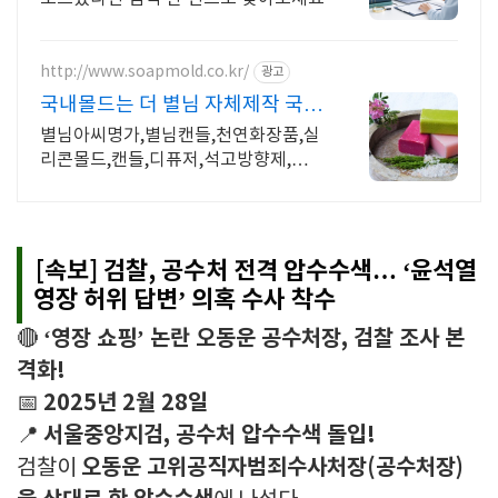
http://www.soapmold.co.kr/
광고
국내몰드는 더 별님 자체제작 국내
몰드 도소매몰
별님아씨명가,별님캔들,천연화장품,실
리콘몰드,캔들,디퓨저,석고방향제,쇼핑
등 재료
[속보] 검찰, 공수처 전격 압수수색… ‘윤석열
영장 허위 답변’ 의혹 수사 착수
‘영장 쇼핑’ 논란 오동운 공수처장, 검찰 조사 본
🔴
격화!
2025년 2월 28일
📅
서울중앙지검, 공수처 압수수색 돌입!
📍
오동운 고위공직자범죄수사처장(공수처장)
검찰이