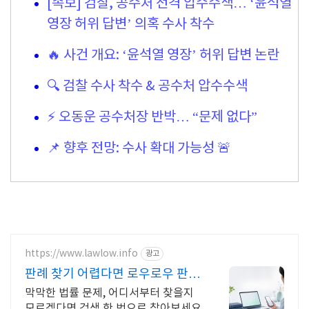
[속보] 검찰, 공수처 전격 압수수색… ‘윤석열
영장 허위 답변’ 의혹 수사 착수
🔥 사건 개요: ‘윤석열 영장’ 허위 답변 논란
🔍 검찰 수사 착수 & 공수처 압수수색
⚡ 오동운 공수처장 반박… “문제 없다”
📌 향후 전망: 수사 확대 가능성 🚨
https://www.lawlow.info
광고
판례 찾기 어렵다면 로우로우 판례
검색도 AI가 똑똑하게
막막한 법률 문제, 어디서부터 찾을지
모르겠다면 검색 한 번으로 찾아보세요