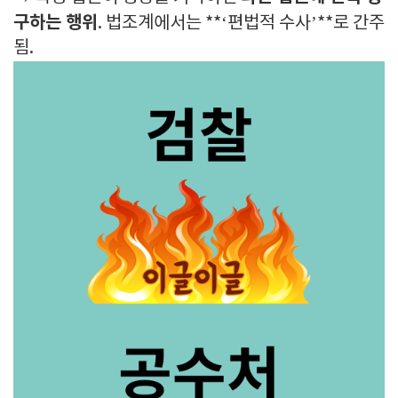
구하는 행위
. 법조계에서는 **‘편법적 수사’**로 간주
됨.