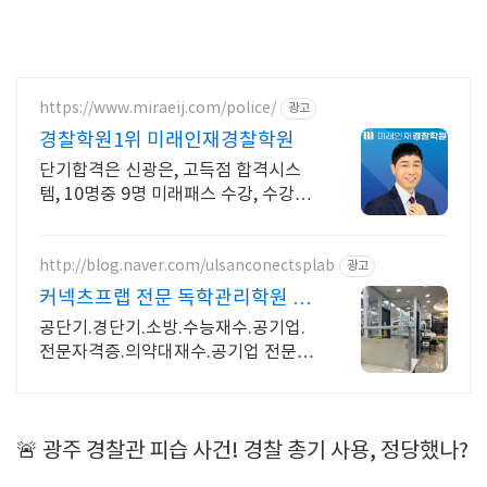
https://www.miraeij.com/police/
광고
경찰학원1위 미래인재경찰학원
단기합격은 신광은, 고득점 합격시스
템, 10명중 9명 미래패스 수강, 수강료
환급 초단기 합격, 경찰채용/승진/간
부/해양 경찰 공무원의 모든 것
http://blog.naver.com/ulsanconectsplab
광고
커넥츠프랩 전문 독학관리학원 철
저한 합격집중관리 프로그램
공단기.경단기.소방.수능재수.공기업.
전문자격증.의약대재수.공기업 전문 독
학관리형
🚨 광주 경찰관 피습 사건! 경찰 총기 사용, 정당했나?